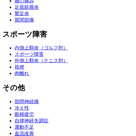
膝の痛み
足底筋膜炎
鵞足炎
股関節痛
スポーツ障害
内側上顆炎（ゴルフ肘）
スポーツ障害
外側上顆炎（テニス肘）
捻挫
肉離れ
その他
肋間神経痛
冷え性
眼精疲労
自律神経失調症
運動不足
血流改善