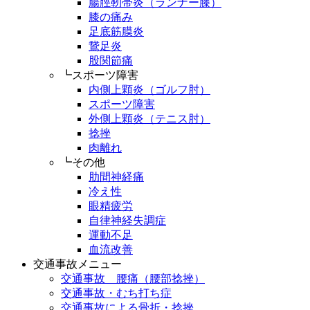
腸脛靭帯炎（ランナー膝）
膝の痛み
足底筋膜炎
鵞足炎
股関節痛
┗スポーツ障害
内側上顆炎（ゴルフ肘）
スポーツ障害
外側上顆炎（テニス肘）
捻挫
肉離れ
┗その他
肋間神経痛
冷え性
眼精疲労
自律神経失調症
運動不足
血流改善
交通事故メニュー
交通事故 腰痛（腰部捻挫）
交通事故・むち打ち症
交通事故による骨折・捻挫