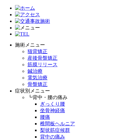
施術メニュー
猫背矯正
産後骨盤矯正
筋膜リリース
鍼治療
電気治療
骨盤矯正
症状別メニュー
┗背中・腰の痛み
ぎっくり腰
坐骨神経痛
腰痛
椎間板ヘルニア
梨状筋症候群
背中の痛み