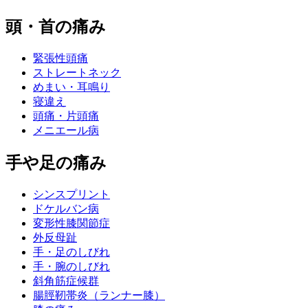
頭・首の痛み
緊張性頭痛
ストレートネック
めまい・耳鳴り
寝違え
頭痛・片頭痛
メニエール病
手や足の痛み
シンスプリント
ドケルバン病
変形性膝関節症
外反母趾
手・足のしびれ
手・腕のしびれ
斜角筋症候群
腸脛靭帯炎（ランナー膝）