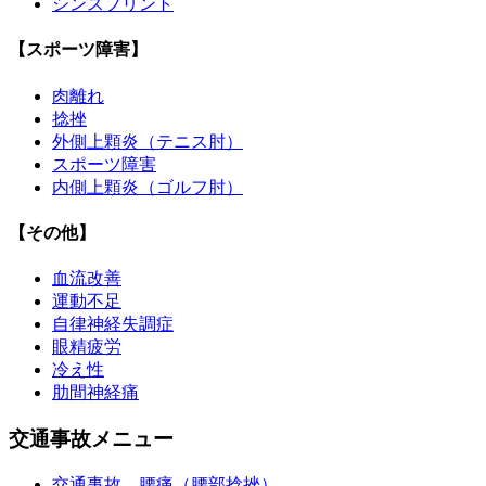
シンスプリント
【スポーツ障害】
肉離れ
捻挫
外側上顆炎（テニス肘）
スポーツ障害
内側上顆炎（ゴルフ肘）
【その他】
血流改善
運動不足
自律神経失調症
眼精疲労
冷え性
肋間神経痛
交通事故メニュー
交通事故 腰痛（腰部捻挫）