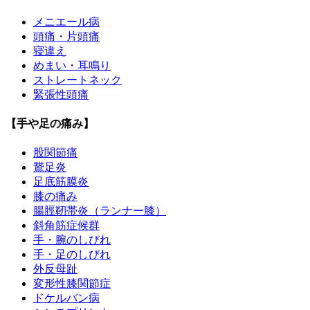
メニエール病
頭痛・片頭痛
寝違え
めまい・耳鳴り
ストレートネック
緊張性頭痛
【手や足の痛み】
股関節痛
鵞足炎
足底筋膜炎
膝の痛み
腸脛靭帯炎（ランナー膝）
斜角筋症候群
手・腕のしびれ
手・足のしびれ
外反母趾
変形性膝関節症
ドケルバン病