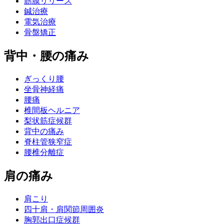
筋膜リリース
鍼治療
電気治療
骨盤矯正
背中・腰の痛み
ぎっくり腰
坐骨神経痛
腰痛
椎間板ヘルニア
梨状筋症候群
背中の痛み
脊柱管狭窄症
腰椎分離症
肩の痛み
肩こり
四十肩・肩関節周囲炎
胸郭出口症候群