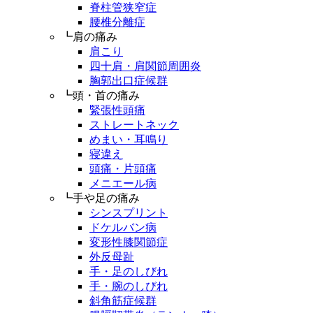
脊柱管狭窄症
腰椎分離症
┗肩の痛み
肩こり
四十肩・肩関節周囲炎
胸郭出口症候群
┗頭・首の痛み
緊張性頭痛
ストレートネック
めまい・耳鳴り
寝違え
頭痛・片頭痛
メニエール病
┗手や足の痛み
シンスプリント
ドケルバン病
変形性膝関節症
外反母趾
手・足のしびれ
手・腕のしびれ
斜角筋症候群