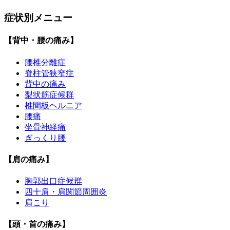
症状別メニュー
【背中・腰の痛み】
腰椎分離症
脊柱管狭窄症
背中の痛み
梨状筋症候群
椎間板ヘルニア
腰痛
坐骨神経痛
ぎっくり腰
【肩の痛み】
胸郭出口症候群
四十肩・肩関節周囲炎
肩こり
【頭・首の痛み】