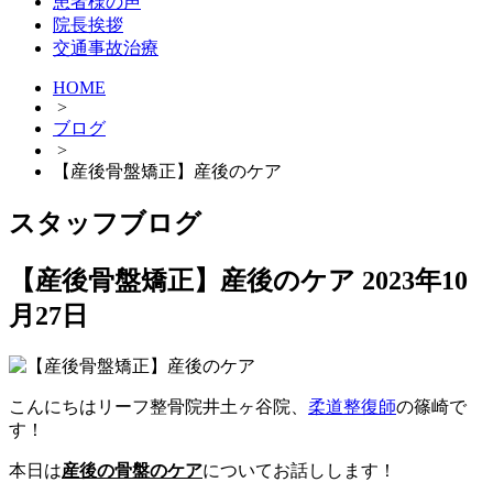
患者様の声
院長挨拶
交通事故治療
HOME
>
ブログ
>
【産後骨盤矯正】産後のケア
スタッフブログ
【産後骨盤矯正】産後のケア
2023年10
月27日
こんにちはリーフ整骨院井土ヶ谷院、
柔道整復師
の篠崎で
す！
本日は
産後の骨盤のケア
についてお話しします！