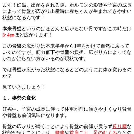
まず！妊娠、出産をされる際、ホルモンの影響や子宮の成長
によって骨盤が広がり出産時に赤ちゃんが生まれてきやすい
状態になるんです！
本来骨盤というのはほとんど広がらない骨ですがこの時だけ
3~4㎝
ほど広がります！
この骨盤の広がりは本来半年から1年をかけて自然に戻って
いくのですが、筋力低下や骨盤の負担、広がり方によってな
かなか治らない方がいるのが現状です。
では骨盤が広がった状態になるとどのようにお体が変わるの
か？
見ていきましょう！
１、姿勢の変化
妊娠中、子宮の成長に伴って体重が前に傾きやすくなり背骨
や骨盤も前傾気味になります。
骨盤の広がりが続くことにより骨盤の前傾が戻らず
反り腰
な
状態が続くことにより、
腰痛
や
首肩こり
、
足のむくみ
などの