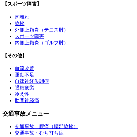
【スポーツ障害】
肉離れ
捻挫
外側上顆炎（テニス肘）
スポーツ障害
内側上顆炎（ゴルフ肘）
【その他】
血流改善
運動不足
自律神経失調症
眼精疲労
冷え性
肋間神経痛
交通事故メニュー
交通事故 腰痛（腰部捻挫）
交通事故・むち打ち症