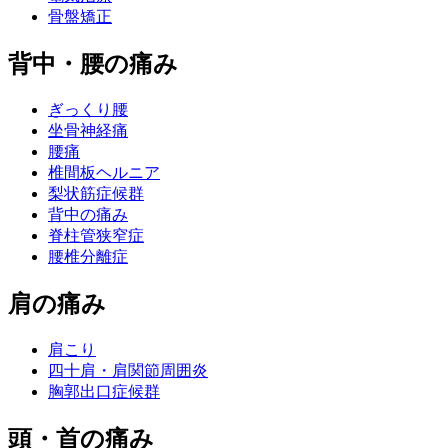
骨盤矯正
背中・腰の痛み
ぎっくり腰
坐骨神経痛
腰痛
椎間板ヘルニア
梨状筋症候群
背中の痛み
脊柱管狭窄症
腰椎分離症
肩の痛み
肩こり
四十肩・肩関節周囲炎
胸郭出口症候群
頭・首の痛み