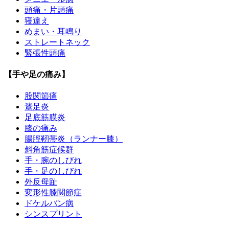
頭痛・片頭痛
寝違え
めまい・耳鳴り
ストレートネック
緊張性頭痛
【手や足の痛み】
股関節痛
鵞足炎
足底筋膜炎
膝の痛み
腸脛靭帯炎（ランナー膝）
斜角筋症候群
手・腕のしびれ
手・足のしびれ
外反母趾
変形性膝関節症
ドケルバン病
シンスプリント