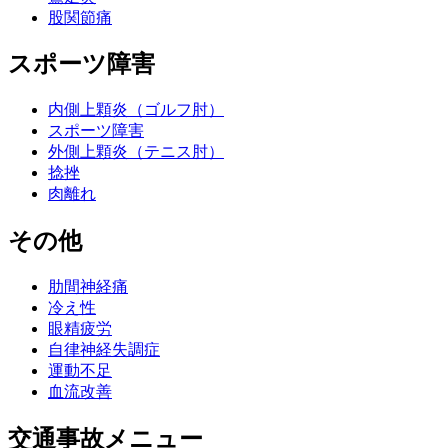
股関節痛
スポーツ障害
内側上顆炎（ゴルフ肘）
スポーツ障害
外側上顆炎（テニス肘）
捻挫
肉離れ
その他
肋間神経痛
冷え性
眼精疲労
自律神経失調症
運動不足
血流改善
交通事故メニュー