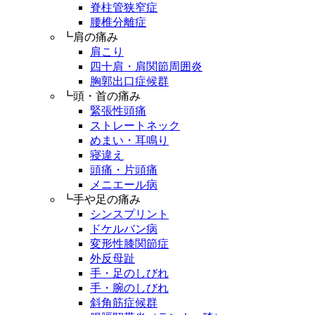
脊柱管狭窄症
腰椎分離症
┗肩の痛み
肩こり
四十肩・肩関節周囲炎
胸郭出口症候群
┗頭・首の痛み
緊張性頭痛
ストレートネック
めまい・耳鳴り
寝違え
頭痛・片頭痛
メニエール病
┗手や足の痛み
シンスプリント
ドケルバン病
変形性膝関節症
外反母趾
手・足のしびれ
手・腕のしびれ
斜角筋症候群