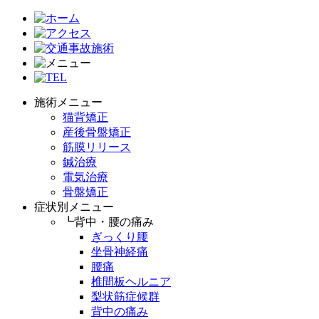
施術メニュー
猫背矯正
産後骨盤矯正
筋膜リリース
鍼治療
電気治療
骨盤矯正
症状別メニュー
┗背中・腰の痛み
ぎっくり腰
坐骨神経痛
腰痛
椎間板ヘルニア
梨状筋症候群
背中の痛み