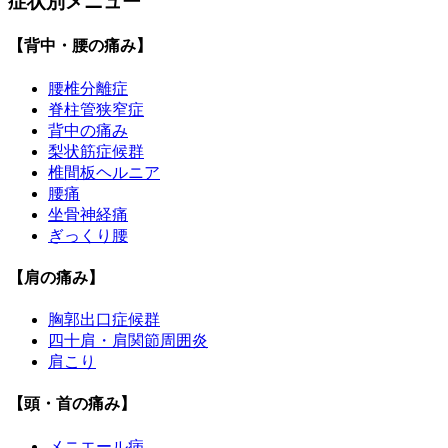
症状別メニュー
【背中・腰の痛み】
腰椎分離症
脊柱管狭窄症
背中の痛み
梨状筋症候群
椎間板ヘルニア
腰痛
坐骨神経痛
ぎっくり腰
【肩の痛み】
胸郭出口症候群
四十肩・肩関節周囲炎
肩こり
【頭・首の痛み】
メニエール病