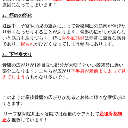
原因になってしまいます！
2、筋肉の弱化
妊娠中、子宮や胎児の重さによって骨盤周囲の筋肉が伸びた
り弱くなったりすることがあります。骨盤の広がりが戻らな
いと筋力も戻りづらく、特に
骨盤底筋群
は非常に重要な筋群
であり、
尿もれ
がひどくなってしまう傾向にあります。
3、下半身太り
骨盤の広がりが1番目立つ部分が大転子といい股関節に近い
部分になります。こちらが広がり
下半身が産前より太って見
えてしまう
方もかなり多いです。
このように産後骨盤の広がりがあるとお体に様々な症状が出
てきます。
リーフ整骨院井土ヶ谷院では産後のケアとして
産後骨盤矯
正
を推奨しています！