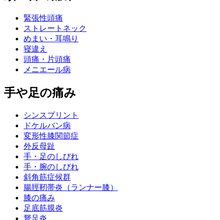
緊張性頭痛
ストレートネック
めまい・耳鳴り
寝違え
頭痛・片頭痛
メニエール病
手や足の痛み
シンスプリント
ドケルバン病
変形性膝関節症
外反母趾
手・足のしびれ
手・腕のしびれ
斜角筋症候群
腸脛靭帯炎（ランナー膝）
膝の痛み
足底筋膜炎
鵞足炎