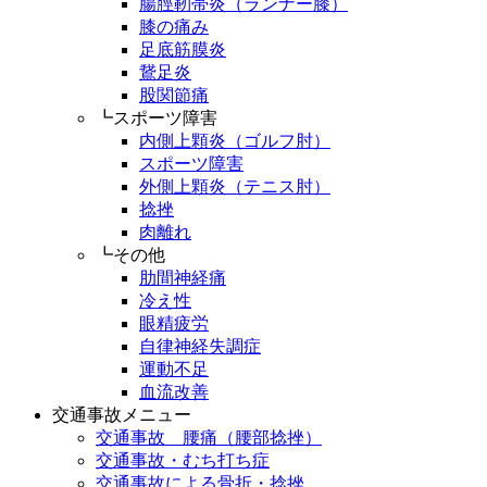
腸脛靭帯炎（ランナー膝）
膝の痛み
足底筋膜炎
鵞足炎
股関節痛
┗スポーツ障害
内側上顆炎（ゴルフ肘）
スポーツ障害
外側上顆炎（テニス肘）
捻挫
肉離れ
┗その他
肋間神経痛
冷え性
眼精疲労
自律神経失調症
運動不足
血流改善
交通事故メニュー
交通事故 腰痛（腰部捻挫）
交通事故・むち打ち症
交通事故による骨折・捻挫