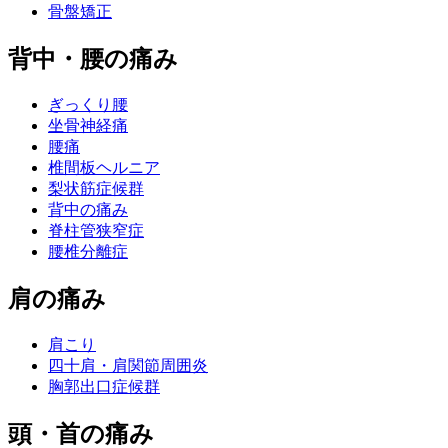
骨盤矯正
背中・腰の痛み
ぎっくり腰
坐骨神経痛
腰痛
椎間板ヘルニア
梨状筋症候群
背中の痛み
脊柱管狭窄症
腰椎分離症
肩の痛み
肩こり
四十肩・肩関節周囲炎
胸郭出口症候群
頭・首の痛み