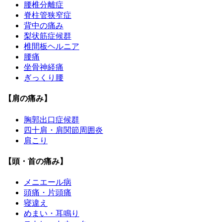
腰椎分離症
脊柱管狭窄症
背中の痛み
梨状筋症候群
椎間板ヘルニア
腰痛
坐骨神経痛
ぎっくり腰
【肩の痛み】
胸郭出口症候群
四十肩・肩関節周囲炎
肩こり
【頭・首の痛み】
メニエール病
頭痛・片頭痛
寝違え
めまい・耳鳴り