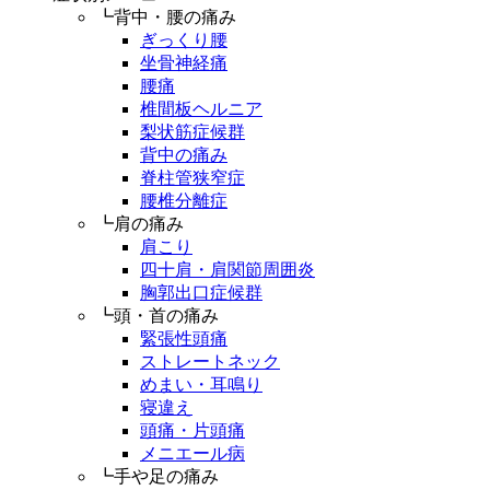
┗背中・腰の痛み
ぎっくり腰
坐骨神経痛
腰痛
椎間板ヘルニア
梨状筋症候群
背中の痛み
脊柱管狭窄症
腰椎分離症
┗肩の痛み
肩こり
四十肩・肩関節周囲炎
胸郭出口症候群
┗頭・首の痛み
緊張性頭痛
ストレートネック
めまい・耳鳴り
寝違え
頭痛・片頭痛
メニエール病
┗手や足の痛み