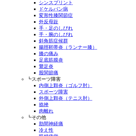
シンスプリント
ドケルバン病
変形性膝関節症
外反母趾
手・足のしびれ
手・腕のしびれ
斜角筋症候群
腸脛靭帯炎（ランナー膝）
膝の痛み
足底筋膜炎
鵞足炎
股関節痛
┗スポーツ障害
内側上顆炎（ゴルフ肘）
スポーツ障害
外側上顆炎（テニス肘）
捻挫
肉離れ
┗その他
肋間神経痛
冷え性