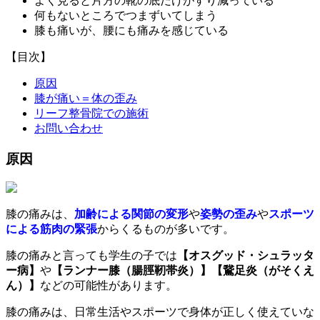
よく見ると片方の靴の底だけがすり減っている
何もないところでつまずいてしまう
膝も痛いが、腰にも痛みを感じている
【目次】
原因
膝が痛い＝体の歪み
リーフ整骨院での施術
お問い合わせ
原因
膝の痛みは、
加齢による関節の変形
や
姿勢の歪み
や
スポーツ
による筋肉の緊張
からくるものが多いです。
膝の痛みと言っても学生の子では
【オスグッド・シュラッタ
ー病】
や
【ランナー膝（腸脛靭帯炎）】【鵞足炎（がそくえ
ん）】
などの可能性があります。
膝の痛みは、日常生活やスポーツで身体が正しく使えていな