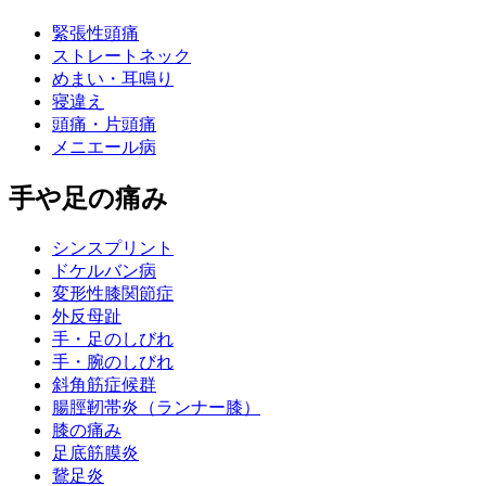
緊張性頭痛
ストレートネック
めまい・耳鳴り
寝違え
頭痛・片頭痛
メニエール病
手や足の痛み
シンスプリント
ドケルバン病
変形性膝関節症
外反母趾
手・足のしびれ
手・腕のしびれ
斜角筋症候群
腸脛靭帯炎（ランナー膝）
膝の痛み
足底筋膜炎
鵞足炎