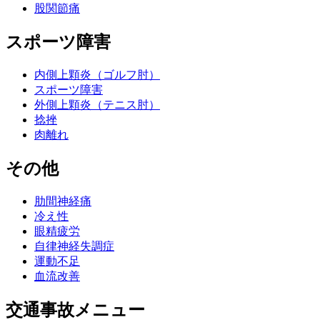
股関節痛
スポーツ障害
内側上顆炎（ゴルフ肘）
スポーツ障害
外側上顆炎（テニス肘）
捻挫
肉離れ
その他
肋間神経痛
冷え性
眼精疲労
自律神経失調症
運動不足
血流改善
交通事故メニュー