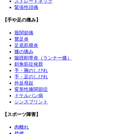
ストレートネック
緊張性頭痛
【手や足の痛み】
股関節痛
鵞足炎
足底筋膜炎
膝の痛み
腸脛靭帯炎（ランナー膝）
斜角筋症候群
手・腕のしびれ
手・足のしびれ
外反母趾
変形性膝関節症
ドケルバン病
シンスプリント
【スポーツ障害】
肉離れ
捻挫