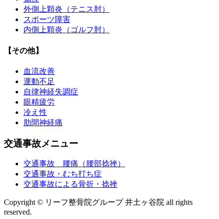
外側上顆炎（テニス肘）
スポーツ障害
内側上顆炎（ゴルフ肘）
【その他】
血流改善
運動不足
自律神経失調症
眼精疲労
冷え性
肋間神経痛
交通事故メニュー
交通事故 腰痛（腰部捻挫）
交通事故・むち打ち症
交通事故による骨折・捻挫
Copyright © リーフ整骨院グループ 井土ヶ谷院 all rights
reserved.